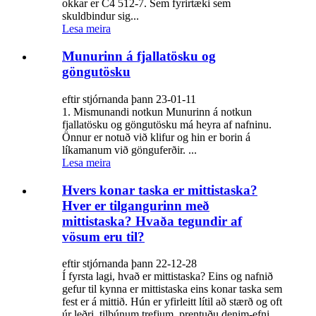
okkar er C4 512-7. Sem fyrirtæki sem
skuldbindur sig...
Lesa meira
Munurinn á fjallatösku og
göngutösku
eftir stjórnanda þann 23-01-11
1. Mismunandi notkun Munurinn á notkun
fjallatösku og göngutösku má heyra af nafninu.
Önnur er notuð við klifur og hin er borin á
líkamanum við gönguferðir. ...
Lesa meira
Hvers konar taska er mittistaska?
Hver er tilgangurinn með
mittistaska? Hvaða tegundir af
vösum eru til?
eftir stjórnanda þann 22-12-28
Í fyrsta lagi, hvað er mittistaska? Eins og nafnið
gefur til kynna er mittistaska eins konar taska sem
fest er á mittið. Hún er yfirleitt lítil að stærð og oft
úr leðri, tilbúnum trefjum, prentuðu denim-efni