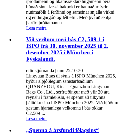
íþróttamenn og líkamsræktaráhugamenn bera
búnað sinn. Þessi bakpoki er hannaður fyrir
nútímafólk á ferðinni og sameinar snjalla virkni
og endingargóð og létt efni. Með því að skilja
þarfir íþróttamanna...
Lesa meira
Við verðum með bás C2, 509-1 í
ISPO frá 30. nóvember 2025 til 2.
desember 2025 í München í
Þýskalandi.
eftir stjórnanda þann 25-10-20
Lingyuan Bags til sýnis á ISPO München 2025,
býður alþjóðlegum samstarfsaðilum
QUANZHOU, Kína – Quanzhou Lingyuan
Bags Co., Ltd., sérfræðingur með yfir 20 ára
reynslu í framleiðslu, er spennt að tilkynna
þátttöku sína í ISPO München 2025. Við bjóðum
gestum hjartanlega velkomna í bás okkar
C2.509-...
Lesa meira
„Spenna á ársfundi félagsins“