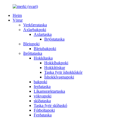
Heim
Vörur
Verkfærataska
Axlarbakpoki
Axlartaska
Brjóstataska
Bleiupoki
Bleiubakpoki
íþróttataska
Hokkítaska
Hokkíbakpoki
Hokkítöskur
Taska fyrir íshokkískór
Íshokkívagnapoki
bakpoki
ferðataska
Líkamsræktartaska
vökvapoki
skíðataska
Taska fyrir skíðaskó
Fótboltapoki
Ferðataska