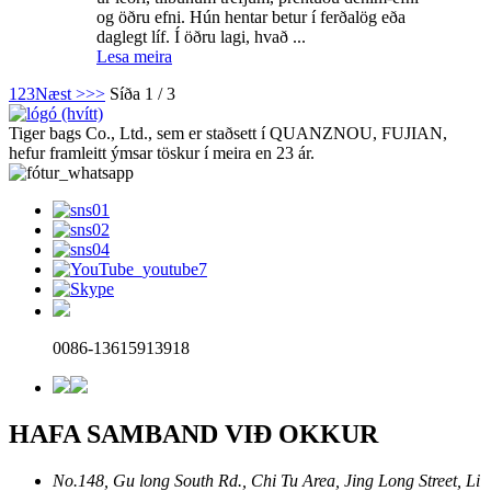
og öðru efni. Hún hentar betur í ferðalög eða
daglegt líf. Í öðru lagi, hvað ...
Lesa meira
1
2
3
Næst >
>>
Síða 1 / 3
Tiger bags Co., Ltd., sem er staðsett í QUANZNOU, FUJIAN,
hefur framleitt ýmsar töskur í meira en 23 ár.
0086-13615913918
HAFA SAMBAND VIÐ OKKUR
No.148, Gu long South Rd., Chi Tu Area, Jing Long Street, Li