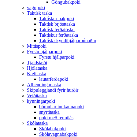
Göngubakpoki
vagnpoki
Taktísk taska
Taktískur bakpoki
Taktísk brjósttaska
Taktísk ferðatösku
Taktískur ferðataska
Taktísk skyndihjálparbúnaður
Mittispoki
Fyrstu hjálparpoki
Fyrstu hjálparpoki
Tjaldstæði
Hjólataska
Kælitaska
lautarferðapoki
Afhendingartaska
Skipuleggjandi fyrir hurðir
Veiðitaska
kynningarpoki
bómullar innkaupapoki
snyrtitaska
poki með rennilás
Skólataska
Skólabakpoki
Skólavagnabakpoki