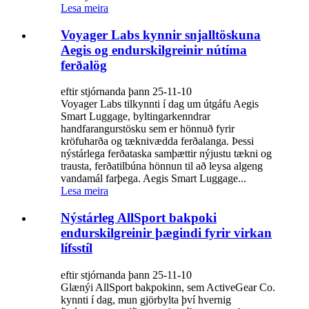
Lesa meira
Voyager Labs kynnir snjalltöskuna
Aegis og endurskilgreinir nútíma
ferðalög
eftir stjórnanda þann 25-11-10
Voyager Labs tilkynnti í dag um útgáfu Aegis
Smart Luggage, byltingarkenndrar
handfarangurstösku sem er hönnuð fyrir
kröfuharða og tæknivædda ferðalanga. Þessi
nýstárlega ferðataska samþættir nýjustu tækni og
trausta, ferðatilbúna hönnun til að leysa algeng
vandamál farþega. Aegis Smart Luggage...
Lesa meira
Nýstárleg AllSport bakpoki
endurskilgreinir þægindi fyrir virkan
lífsstíl
eftir stjórnanda þann 25-11-10
Glænýi AllSport bakpokinn, sem ActiveGear Co.
kynnti í dag, mun gjörbylta því hvernig