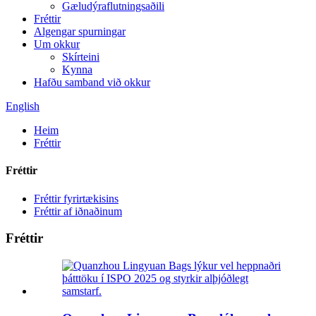
Gæludýraflutningsaðili
Fréttir
Algengar spurningar
Um okkur
Skírteini
Kynna
Hafðu samband við okkur
English
Heim
Fréttir
Fréttir
Fréttir fyrirtækisins
Fréttir af iðnaðinum
Fréttir