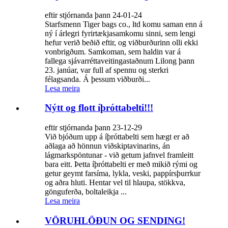
eftir stjórnanda þann 24-01-24
Starfsmenn Tiger bags co., ltd komu saman enn á
ný í árlegri fyrirtækjasamkomu sinni, sem lengi
hefur verið beðið eftir, og viðburðurinn olli ekki
vonbrigðum. Samkoman, sem haldin var á
fallega sjávarréttaveitingastaðnum Lilong þann
23. janúar, var full af spennu og sterkri
félagsanda. Á þessum viðburði...
Lesa meira
Nýtt og flott íþróttabelti!!!
eftir stjórnanda þann 23-12-29
Við bjóðum upp á íþróttabelti sem hægt er að
aðlaga að hönnun viðskiptavinarins, án
lágmarkspöntunar - við getum jafnvel framleitt
bara eitt. Þetta íþróttabelti er með mikið rými og
getur geymt farsíma, lykla, veski, pappírsþurrkur
og aðra hluti. Hentar vel til hlaupa, stökkva,
gönguferða, boltaleikja ...
Lesa meira
VÖRUHLÖÐUN OG SENDING!