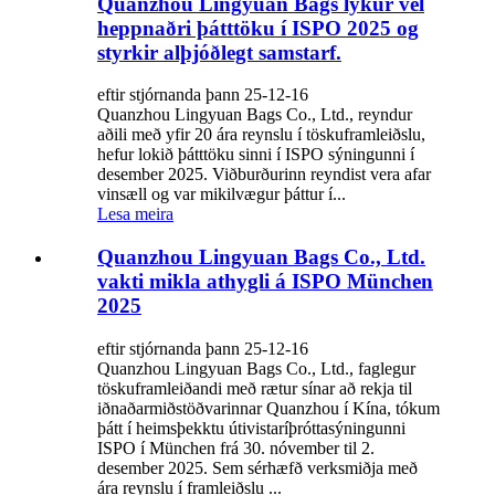
Quanzhou Lingyuan Bags lýkur vel
heppnaðri þátttöku í ISPO 2025 og
styrkir alþjóðlegt samstarf.
eftir stjórnanda þann 25-12-16
Quanzhou Lingyuan Bags Co., Ltd., reyndur
aðili með yfir 20 ára reynslu í töskuframleiðslu,
hefur lokið þátttöku sinni í ISPO sýningunni í
desember 2025. Viðburðurinn reyndist vera afar
vinsæll og var mikilvægur þáttur í...
Lesa meira
Quanzhou Lingyuan Bags Co., Ltd.
vakti mikla athygli á ISPO München
2025
eftir stjórnanda þann 25-12-16
Quanzhou Lingyuan Bags Co., Ltd., faglegur
töskuframleiðandi með rætur sínar að rekja til
iðnaðarmiðstöðvarinnar Quanzhou í Kína, tókum
þátt í heimsþekktu útivistaríþróttasýningunni
ISPO í München frá 30. nóvember til 2.
desember 2025. Sem sérhæfð verksmiðja með
ára reynslu í framleiðslu ...