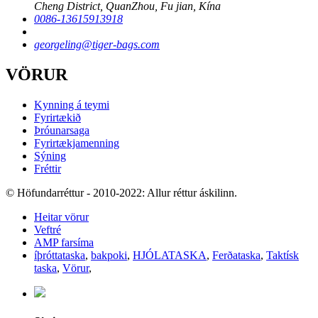
Cheng District, QuanZhou, Fu jian, Kína
0086-13615913918
georgeling@tiger-bags.com
VÖRUR
Kynning á teymi
Fyrirtækið
Þróunarsaga
Fyrirtækjamenning
Sýning
Fréttir
© Höfundarréttur - 2010-2022: Allur réttur áskilinn.
Heitar vörur
Veftré
AMP farsíma
íþróttataska
,
bakpoki
,
HJÓLATASKA
,
Ferðataska
,
Taktísk
taska
,
Vörur
,