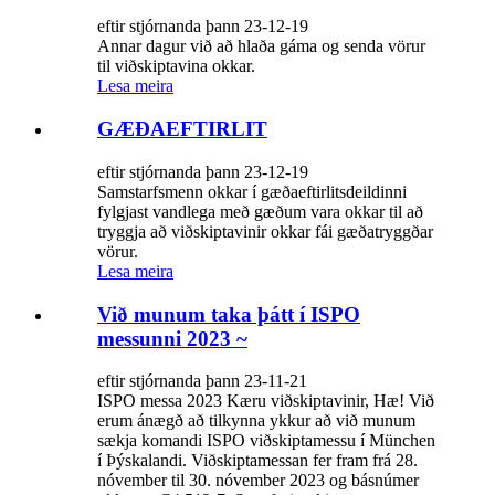
eftir stjórnanda þann 23-12-19
Annar dagur við að hlaða gáma og senda vörur
til viðskiptavina okkar.
Lesa meira
GÆÐAEFTIRLIT
eftir stjórnanda þann 23-12-19
Samstarfsmenn okkar í gæðaeftirlitsdeildinni
fylgjast vandlega með gæðum vara okkar til að
tryggja að viðskiptavinir okkar fái gæðatryggðar
vörur.
Lesa meira
Við munum taka þátt í ISPO
messunni 2023 ~
eftir stjórnanda þann 23-11-21
ISPO messa 2023 Kæru viðskiptavinir, Hæ! Við
erum ánægð að tilkynna ykkur að við munum
sækja komandi ISPO viðskiptamessu í München
í Þýskalandi. Viðskiptamessan fer fram frá 28.
nóvember til 30. nóvember 2023 og básnúmer